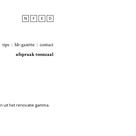
N
F
E
D
tips
hb-gazette
contact
afspraak toonzaal
en uit het renovatie gamma.