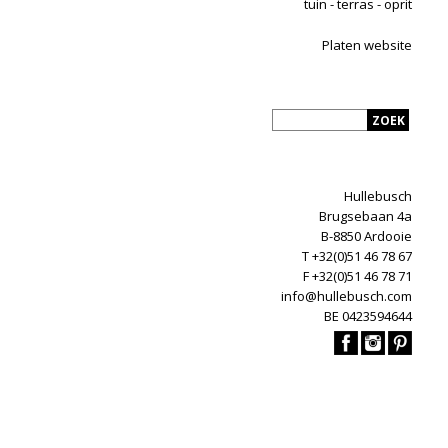
tuin - terras - oprit
Platen website
Hullebusch
Brugsebaan 4a
B-8850 Ardooie
T +32(0)51 46 78 67
F +32(0)51 46 78 71
info@hullebusch.com
BE 0423594644