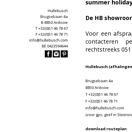
summer holidays 
Hullebusch
Brugsebaan 4a
De HB showroom
B-8850 Ardooie
T +32(0)51 46 78 67
Voor een afspraa
F +32(0)51 46 78 71
info@hullebusch.com
contacteren 
BE 0423594644
rechtstreeks 051 
Hullebusch (afhali
Brugsebaan 4a
8850 Ardooie
T +32(0)51 46 78 67
F +32(0)51 46 78 71
info@hullebusch.com
(voor gps, geef in Steeno
download routeplan