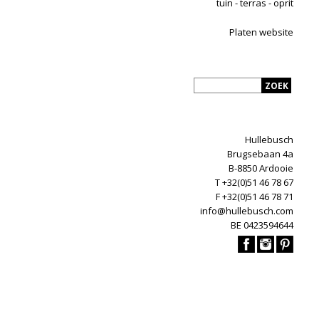
tuin - terras - oprit
Platen website
Hullebusch
Brugsebaan 4a
B-8850 Ardooie
T +32(0)51 46 78 67
F +32(0)51 46 78 71
info@hullebusch.com
BE 0423594644