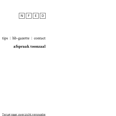
N
F
E
D
tips
hb-gazette
contact
afspraak toonzaal
Terug naar overzicht renovatie