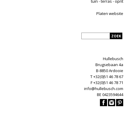
tuin - terras - oprit
Platen website
Hullebusch
Brugsebaan 4a
B-8850 Ardooie
T +32(0)51 46 78 67
F +32(0)51 46 78 71
info@hullebusch.com
BE 0423594644