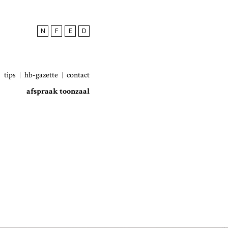
N
F
E
D
tips
hb-gazette
contact
afspraak toonzaal