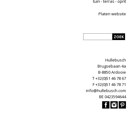
tuin - terras - oprit
Platen website
Hullebusch
Brugsebaan 4a
B-8850 Ardooie
T +32(0)51 46 78 67
F +32(0)51 46 78 71
info@hullebusch.com
BE 0423594644