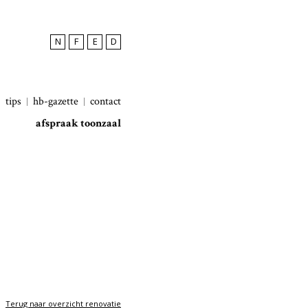
N
F
E
D
tips
hb-gazette
contact
afspraak toonzaal
Terug naar overzicht renovatie