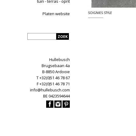
tuin - terras - oprit
SOIGNIES STYLE
Platen website
Hullebusch
Brugsebaan 4a
B-8850 Ardooie
T +32(0)51 46 78 67
F +32(0)51 46 78 71
info@hullebusch.com
BE 0423594644