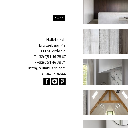
Hullebusch
Brugsebaan 4a
B-8850 Ardooie
T +32(0)51 46 78 67
F +32(0)51 46 78 71
info@hullebusch.com
BE 0423594644