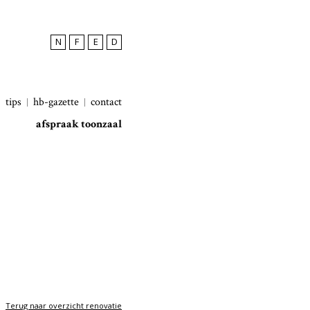
N
F
E
D
tips
hb-gazette
contact
afspraak toonzaal
Terug naar overzicht renovatie