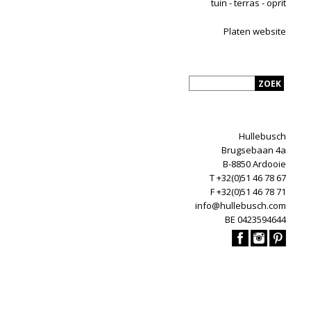
tuin - terras - oprit
Platen website
Hullebusch
Brugsebaan 4a
B-8850 Ardooie
T +32(0)51 46 78 67
F +32(0)51 46 78 71
info@hullebusch.com
BE 0423594644