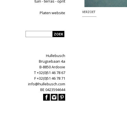
tuin - terras - oprit
VERZOET
Platen website
Hullebusch
Brugsebaan 4a
B-8850 Ardooie
T +32(0)51 46 78 67
F +32(0)51 46 78 71
info@hullebusch.com
BE 0423594644