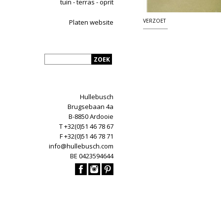
tuin - terras - oprit
VERZOET
Platen website
Hullebusch
Brugsebaan 4a
B-8850 Ardooie
T +32(0)51 46 78 67
F +32(0)51 46 78 71
info@hullebusch.com
BE 0423594644