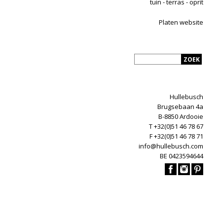
tuin - terras - oprit
Platen website
Hullebusch
Brugsebaan 4a
B-8850 Ardooie
T +32(0)51 46 78 67
F +32(0)51 46 78 71
info@hullebusch.com
BE 0423594644