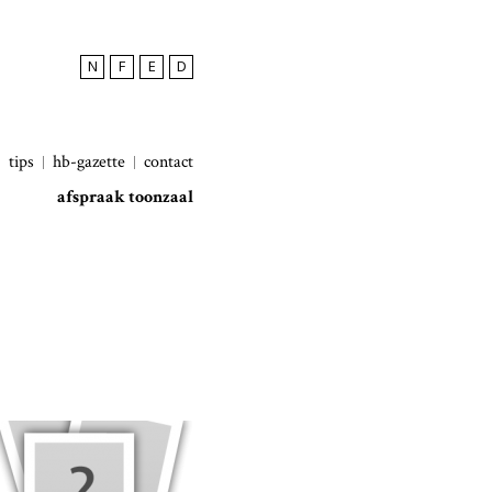
N
F
E
D
tips
hb-gazette
contact
afspraak toonzaal