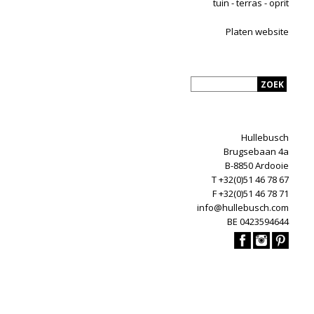
tuin - terras - oprit
Platen website
Hullebusch
Brugsebaan 4a
B-8850 Ardooie
T +32(0)51 46 78 67
F +32(0)51 46 78 71
info@hullebusch.com
BE 0423594644