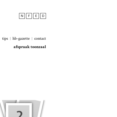
N
F
E
D
tips
hb-gazette
contact
afspraak toonzaal