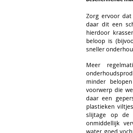
Zorg ervoor dat
daar dit een sc
hierdoor krassen
beloop is (bijv
sneller onderhou
Meer regelma
onderhoudsproduc
minder belopen
voorwerp die we
daar een gepers
plastieken viltj
slijtage op de 
onmiddellijk v
water goed vocht