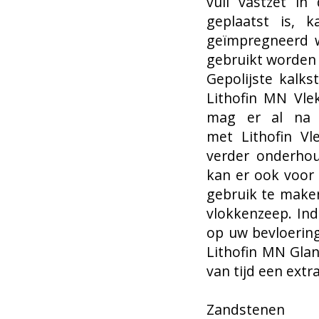
vuil vastzet in
geplaatst is, 
geïmpregneerd w
gebruikt worden b
Gepolijste kalk
Lithofin MN Vlek
mag er al na 
met Lithofin V
verder onderho
kan er ook voor 
gebruik te maken
vlokkenzeep. Ind
op uw bevloerin
Lithofin MN Gla
van tijd een ext
Zandstenen