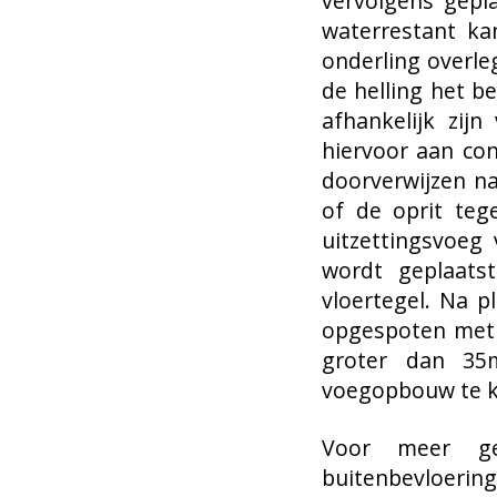
vervolgens gepl
waterrestant ka
onderling overleg
de helling het b
afhankelijk zij
hiervoor aan co
doorverwijzen na
of de oprit te
uitzettingsvoeg
wordt geplaats
vloertegel. Na 
opgespoten met 
groter dan 35m
voegopbouw te k
Voor meer ge
buitenbevloerin