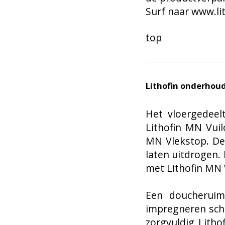
Surf naar
www.lit
top
Lithofin onderhou
Het vloergedeel
Lithofin MN Vuil
MN Vlekstop. De
laten uitdrogen.
met Lithofin MN
Een doucheruim
impregneren sch
zorgvuldig Lith