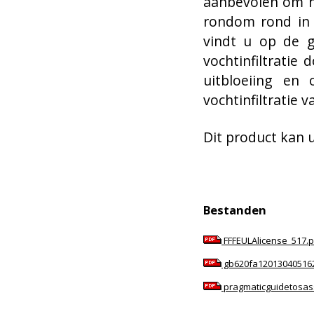
aanbevolen om h
rondom rond in 
vindt u op de g
vochtinfiltratie
uitbloeiing en
vochtinfiltratie 
Dit product kan 
Bestanden
FFFEULAlicense_517.p
gb620fa120130405162
pragmaticguidetosas