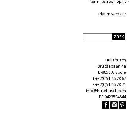
tuin - terras - oprit
Platen website
Hullebusch
Brugsebaan 4a
B-8850 Ardooie
T +32(0)51 46 78 67
F +32(0)51 46 78 71
info@hullebusch.com
BE 0423594644