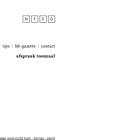
N
F
E
D
tips
hb-gazette
contact
afspraak toonzaal
aar overzicht tuin - terras - oprit