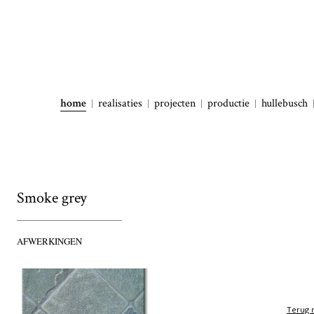
home
realisaties
projecten
productie
hullebusch
Smoke grey
AFWERKINGEN
Terug n