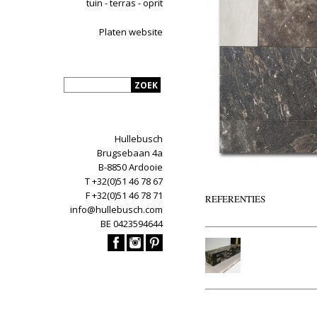
tuin - terras - oprit
Platen website
Hullebusch
Brugsebaan 4a
B-8850 Ardooie
T +32(0)51 46 78 67
F +32(0)51 46 78 71
REFERENTIES
info@hullebusch.com
BE 0423594644