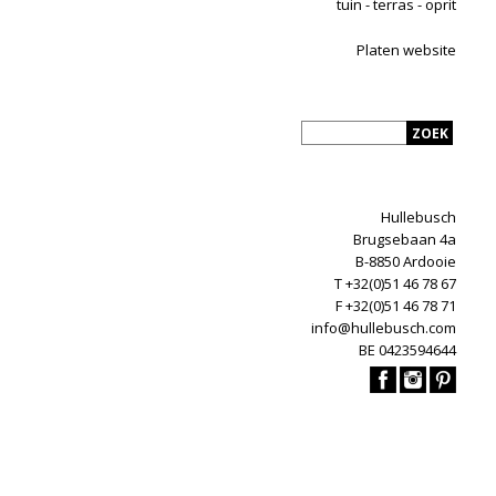
tuin - terras - oprit
Platen website
Hullebusch
Brugsebaan 4a
B-8850 Ardooie
T +32(0)51 46 78 67
F +32(0)51 46 78 71
info@hullebusch.com
BE 0423594644