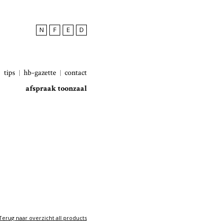
N
F
E
D
tips
hb-gazette
contact
afspraak toonzaal
Terug naar overzicht all products