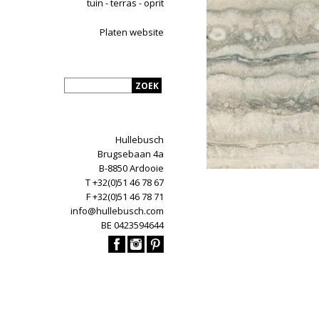
tuin - terras - oprit
Platen website
Hullebusch
Brugsebaan 4a
B-8850 Ardooie
T +32(0)51 46 78 67
F +32(0)51 46 78 71
info@hullebusch.com
BE 0423594644