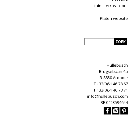
tuin - terras - oprit
Platen website
Hullebusch
Brugsebaan 4a
B-8850 Ardooie
T +32(0)51 46 78 67
F +32(0)51 46 78 71
info@hullebusch.com
BE 0423594644