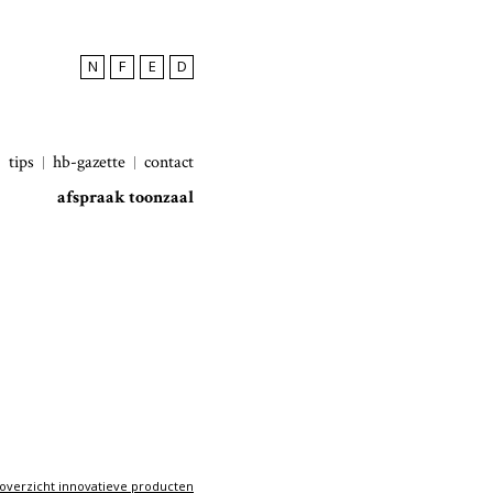
N
F
E
D
tips
hb-gazette
contact
afspraak toonzaal
overzicht innovatieve producten