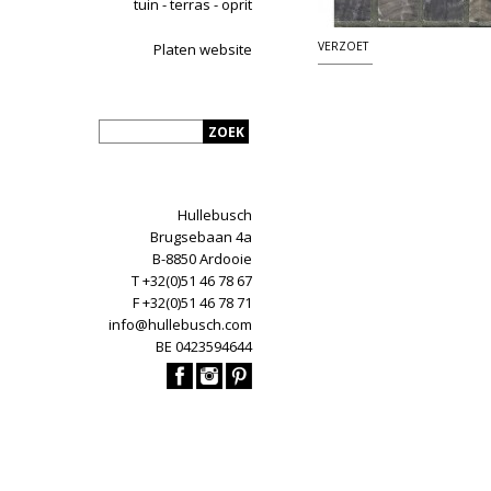
tuin - terras - oprit
VERZOET
Platen website
Hullebusch
Brugsebaan 4a
B-8850 Ardooie
T +32(0)51 46 78 67
F +32(0)51 46 78 71
info@hullebusch.com
BE 0423594644