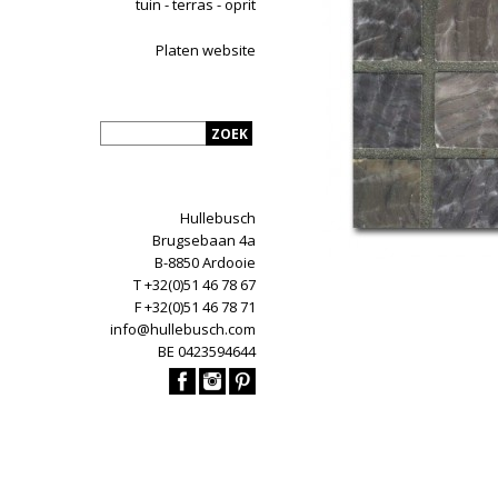
tuin - terras - oprit
Platen website
Hullebusch
Brugsebaan 4a
B-8850 Ardooie
T +32(0)51 46 78 67
F +32(0)51 46 78 71
info@hullebusch.com
BE 0423594644