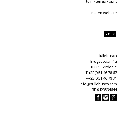
tuin - terras - oprit
Platen website
Hullebusch
Brugsebaan 4a
B-8850 Ardooie
T +32(0)51 46 78 67
F +32(0)51 46 78 71
info@hullebusch.com
BE 0423594644