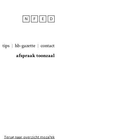
N
F
E
D
tips
hb-gazette
contact
afspraak toonzaal
Terug naar overzicht moza?ek