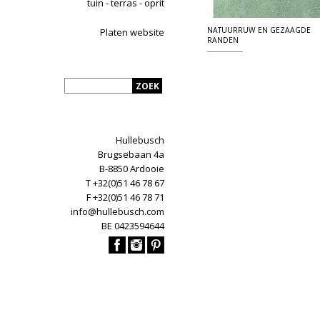
tuin - terras - oprit
NATUURRUW EN GEZAAGDE
Platen website
RANDEN
Hullebusch
Brugsebaan 4a
B-8850 Ardooie
T +32(0)51 46 78 67
F +32(0)51 46 78 71
info@hullebusch.com
BE 0423594644