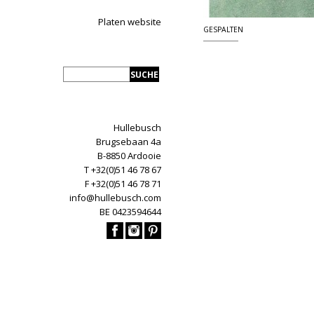
Platen website
GESPALTEN
Hullebusch
Brugsebaan 4a
B-8850 Ardooie
T +32(0)51 46 78 67
F +32(0)51 46 78 71
info@hullebusch.com
BE 0423594644