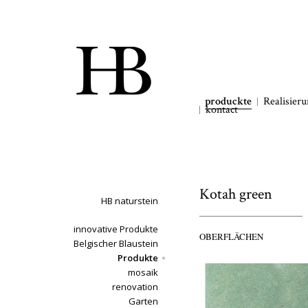
produckte
Realisier
kontact
Kotah green
HB naturstein
innovative Produkte
OBERFLÄCHEN
Belgischer Blaustein
Produkte
mosaik
renovation
Garten