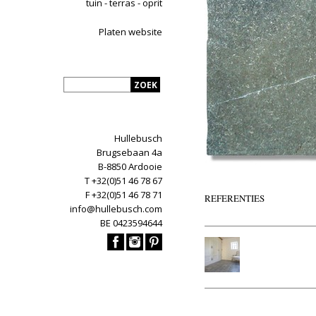
tuin - terras - oprit
Platen website
Hullebusch
Brugsebaan 4a
B-8850 Ardooie
T +32(0)51 46 78 67
F +32(0)51 46 78 71
REFERENTIES
info@hullebusch.com
BE 0423594644