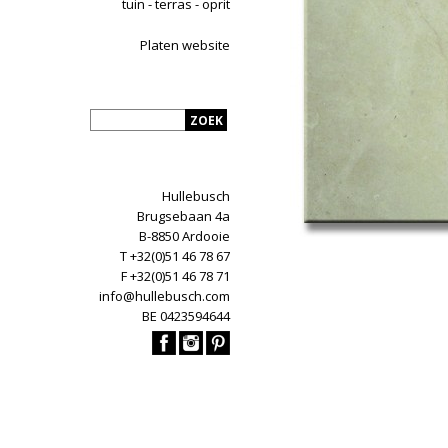
tuin - terras - oprit
Platen website
Hullebusch
Brugsebaan 4a
B-8850 Ardooie
T +32(0)51 46 78 67
F +32(0)51 46 78 71
info@hullebusch.com
BE 0423594644