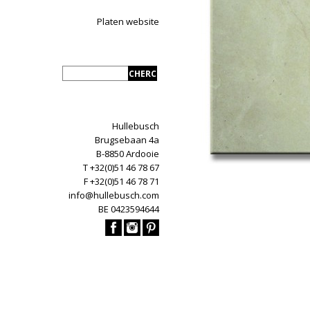
Platen website
Hullebusch
Brugsebaan 4a
B-8850 Ardooie
T +32(0)51 46 78 67
F +32(0)51 46 78 71
info@hullebusch.com
BE 0423594644