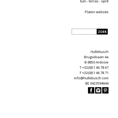
tuin - terras - oprit
Platen website
Hullebusch
Brugsebaan 4a
B-8850 Ardooie
T +32(0)51 46 78 67
F +32(0)51 46 78 71
info@hullebusch.com
BE 0423594644