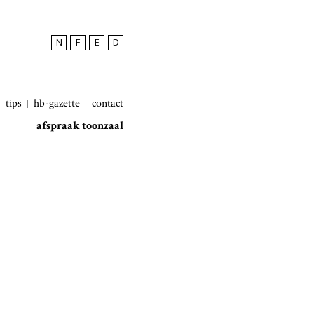
N
F
E
D
tips
hb-gazette
contact
afspraak toonzaal