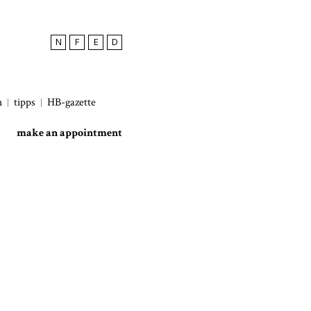
N
F
E
D
h
tipps
HB-gazette
make an appointment