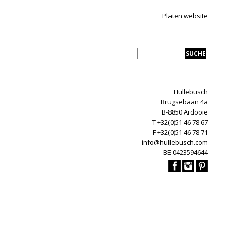
Platen website
Hullebusch
Brugsebaan 4a
B-8850 Ardooie
T +32(0)51 46 78 67
F +32(0)51 46 78 71
info@hullebusch.com
BE 0423594644