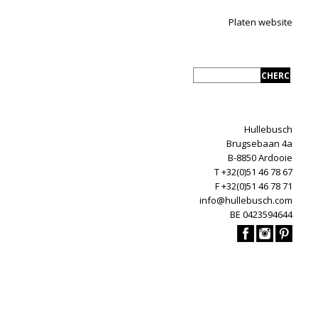
Platen website
Hullebusch
Brugsebaan 4a
B-8850 Ardooie
T +32(0)51 46 78 67
F +32(0)51 46 78 71
info@hullebusch.com
BE 0423594644