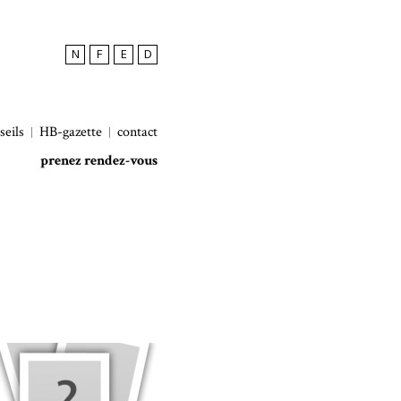
N
F
E
D
seils
HB-gazette
contact
prenez rendez-vous