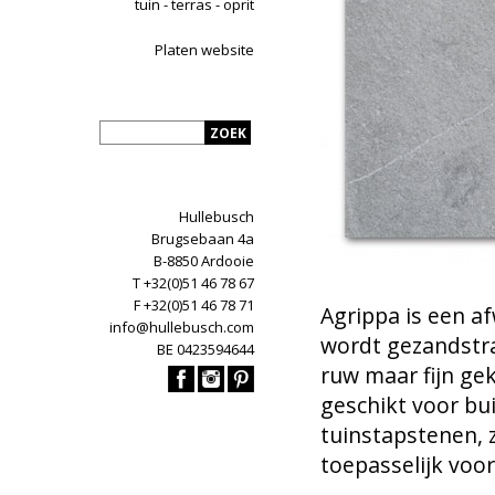
tuin - terras - oprit
Platen website
Hullebusch
Brugsebaan 4a
B-8850 Ardooie
T +32(0)51 46 78 67
F +32(0)51 46 78 71
Agrippa is een a
info@hullebusch.com
wordt gezandstra
BE 0423594644
ruw maar fijn gek
geschikt voor bu
tuinstapstenen,
toepasselijk voo