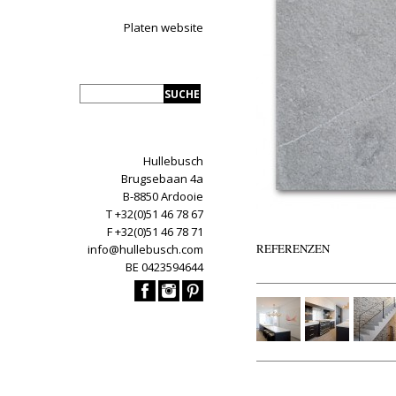
Platen website
Hullebusch
Brugsebaan 4a
B-8850 Ardooie
T +32(0)51 46 78 67
F +32(0)51 46 78 71
REFERENZEN
info@hullebusch.com
BE 0423594644