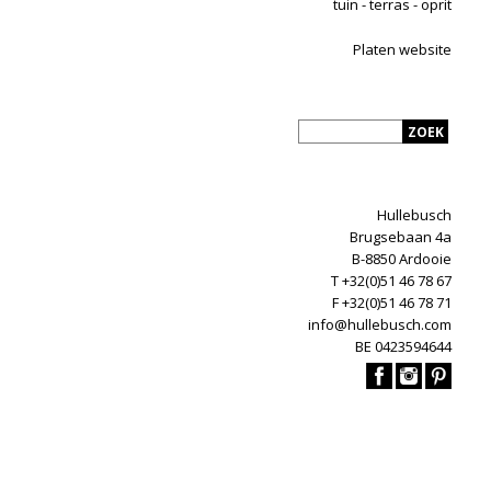
tuin - terras - oprit
Platen website
Hullebusch
Brugsebaan 4a
B-8850 Ardooie
T +32(0)51 46 78 67
F +32(0)51 46 78 71
info@hullebusch.com
BE 0423594644