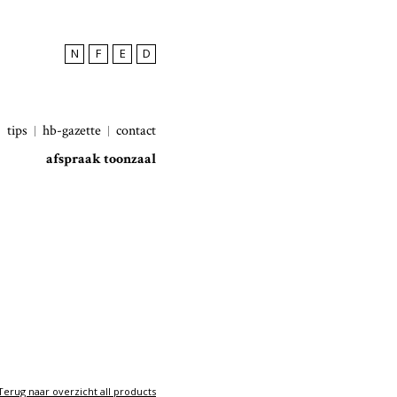
N
F
E
D
tips
hb-gazette
contact
afspraak toonzaal
Terug naar overzicht all products