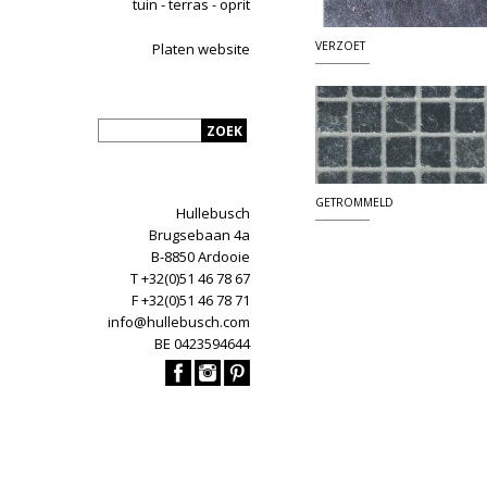
tuin - terras - oprit
VERZOET
Platen website
GETROMMELD
Hullebusch
Brugsebaan 4a
B-8850 Ardooie
T +32(0)51 46 78 67
F +32(0)51 46 78 71
info@hullebusch.com
BE 0423594644