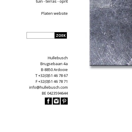
tuin - terras - oprit
Platen website
Hullebusch
Brugsebaan 4a
B-8850 Ardooie
T +32(0)51 46 78 67
F +32(0)51 46 78 71
info@hullebusch.com
BE 0423594644