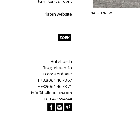
tuin - terras - oprit
NATUURRUW
Platen website
Hullebusch
Brugsebaan 4a
B-8850 Ardooie
T +32(0)51 46 78 67
F +32(0)51 46 78 71
info@hullebusch.com
BE 0423594644