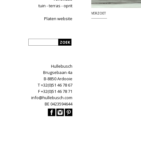
tuin - terras - oprit
VERZOET
Platen website
Hullebusch
Brugsebaan 4a
B-8850 Ardooie
T +32(0)51 46 78 67
F +32(0)51 46 78 71
info@hullebusch.com
BE 0423594644