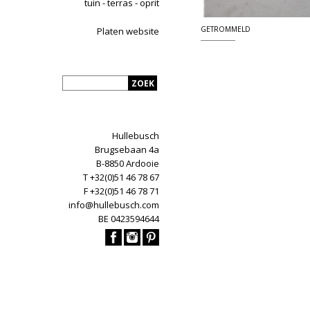
tuin - terras - oprit
GETROMMELD
Platen website
Hullebusch
Brugsebaan 4a
B-8850 Ardooie
T +32(0)51 46 78 67
F +32(0)51 46 78 71
info@hullebusch.com
BE 0423594644