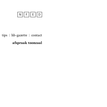
N
F
E
D
tips
hb-gazette
contact
afspraak toonzaal