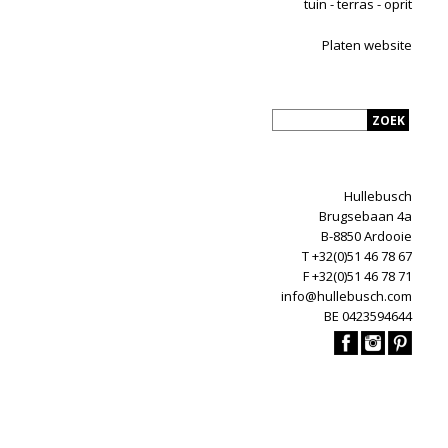
tuin - terras - oprit
Platen website
Hullebusch
Brugsebaan 4a
B-8850 Ardooie
T +32(0)51 46 78 67
F +32(0)51 46 78 71
info@hullebusch.com
BE 0423594644