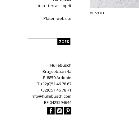
tuin - terras - oprit
VERZOET
Platen website
Hullebusch
Brugsebaan 4a
B-8850 Ardooie
T +32(0)51 46 78 67
F +32(0)51 46 78 71
info@hullebusch.com
BE 0423594644