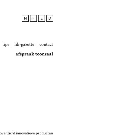
N
F
E
D
tips
hb-gazette
contact
afspraak toonzaal
overzicht innovatieve producten