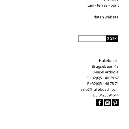
tuin - terras - oprit
Platen website
Hullebusch
Brugsebaan 4a
B-8850 Ardooie
T +32(0)51 46 78 67
F +32(0)51 46 78 71
info@hullebusch.com
BE 0423594644