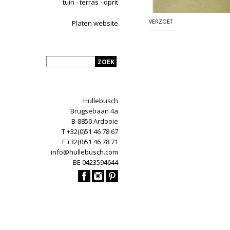
tuin - terras - oprit
VERZOET
Platen website
Hullebusch
Brugsebaan 4a
B-8850 Ardooie
T +32(0)51 46 78 67
F +32(0)51 46 78 71
info@hullebusch.com
BE 0423594644