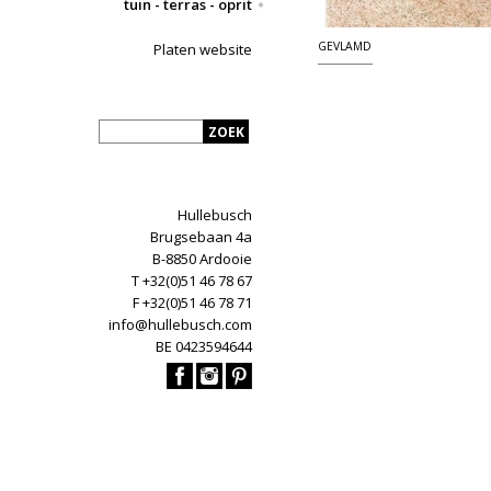
tuin - terras - oprit
GEVLAMD
Platen website
Hullebusch
Brugsebaan 4a
B-8850 Ardooie
T +32(0)51 46 78 67
F +32(0)51 46 78 71
info@hullebusch.com
BE 0423594644