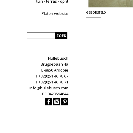
tuin - terras - oprit
GEBORSTELD
Platen website
Hullebusch
Brugsebaan 4a
B-8850 Ardooie
T +32(0)51 46 78 67
F +32(0)51 46 78 71
info@hullebusch.com
BE 0423594644