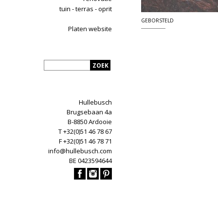
tuin - terras - oprit
GEBORSTELD
Platen website
Hullebusch
Brugsebaan 4a
B-8850 Ardooie
T +32(0)51 46 78 67
F +32(0)51 46 78 71
info@hullebusch.com
BE 0423594644