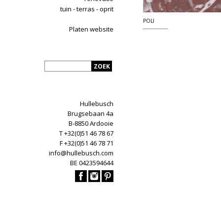
tuin - terras - oprit
POLI
Platen website
Hullebusch
Brugsebaan 4a
B-8850 Ardooie
T +32(0)51 46 78 67
F +32(0)51 46 78 71
info@hullebusch.com
BE 0423594644