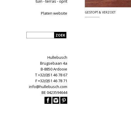
tuin - terras - oprit
GESTOPT & VERZOET
Platen website
Hullebusch
Brugsebaan 4a
B-8850 Ardooie
T +32(0)51 46 78 67
F +32(0)51 46 78 71
info@hullebusch.com
BE 0423594644