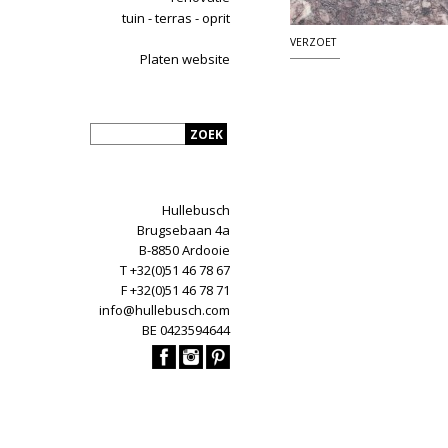
tuin - terras - oprit
VERZOET
Platen website
Hullebusch
Brugsebaan 4a
B-8850 Ardooie
T +32(0)51 46 78 67
F +32(0)51 46 78 71
info@hullebusch.com
BE 0423594644