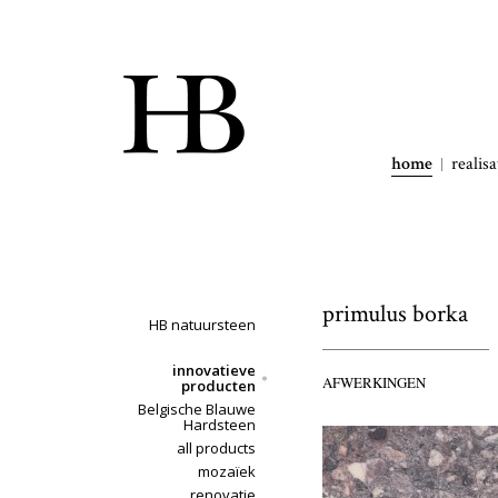
home
realisa
primulus borka
HB natuursteen
innovatieve
AFWERKINGEN
producten
Belgische Blauwe
Hardsteen
all products
mozaïek
renovatie