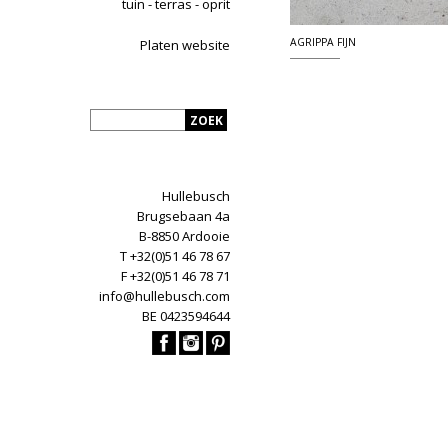
tuin - terras - oprit
AGRIPPA FIJN
Platen website
Hullebusch
Brugsebaan 4a
B-8850 Ardooie
T +32(0)51 46 78 67
F +32(0)51 46 78 71
info@hullebusch.com
BE 0423594644