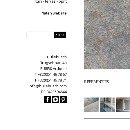
tuin - terras - oprit
Platen website
Hullebusch
Brugsebaan 4a
B-8850 Ardooie
T +32(0)51 46 78 67
F +32(0)51 46 78 71
REFERENTIES
info@hullebusch.com
BE 0423594644