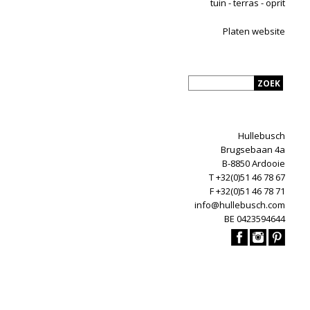
tuin - terras - oprit
Platen website
Hullebusch
Brugsebaan 4a
B-8850 Ardooie
T +32(0)51 46 78 67
F +32(0)51 46 78 71
info@hullebusch.com
BE 0423594644