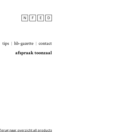
N
F
E
D
tips
hb-gazette
contact
afspraak toonzaal
Terug naar overzicht all products